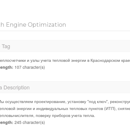
ch Engine Optimization
e Tag
еплосчетчики и узлы учета тепловой энергии в Краснодарском крае 
ength:
107 character(s)
a Description
ы осуществляем проектирование, установку "под ключ", реконстру
епловой энергии и индивидуальных тепловых пунктов (ИТП), сняти
епловычислителя, поверку приборов учета тепла.
ength:
245 character(s)