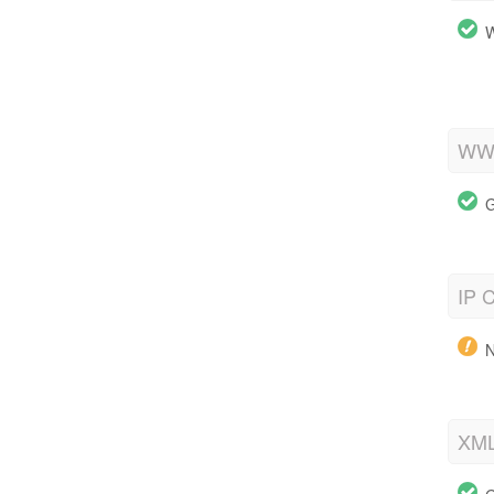
W
WWW
G
IP C
N
XML