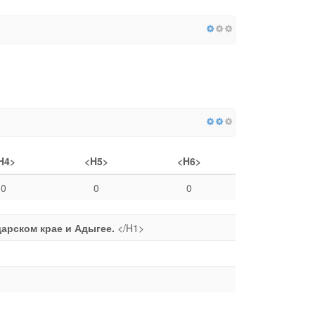
H4>
<H5>
<H6>
0
0
0
арском крае и Адыгее.
</H1>