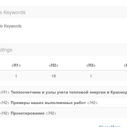
a Keywords
o Keywords
dings
<H1>
<H2>
<H3>
<
1
18
1
<H1>
Теплосчетчики и узлы учета тепловой энергии в Краснод
<H2>
Примеры наших выполненных работ
</H2>
<H2>
Проектирование
</H2>