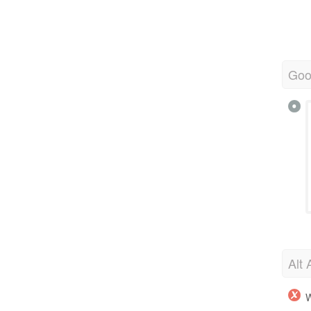
Goo
Alt 
W