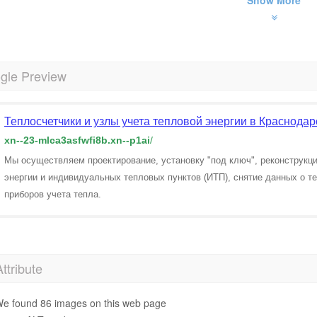
Show More
gle Preview
Теплосчетчики и узлы учета тепловой энергии в Краснодарс
xn--23-mlca3asfwfi8b.xn--p1ai
/
Мы осуществляем проектирование, установку "под ключ", реконструкци
энергии и индивидуальных тепловых пунктов (ИТП), снятие данных о т
приборов учета тепла.
Attribute
e found 86 images on this web page