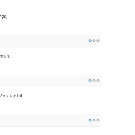
ngs)
omain.
i8b.xn--p1ai