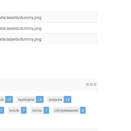
ssets/assets/dummy.png
ssets/assets/dummy.png
ssets/assets/dummy.png
ой
15
приборов
14
энергии
12
7
после
7
тепла
7
обслуживание
6