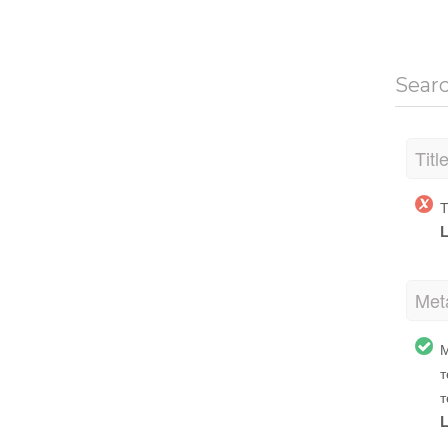
Sear
Titl
Т
L
Met
М
т
т
L