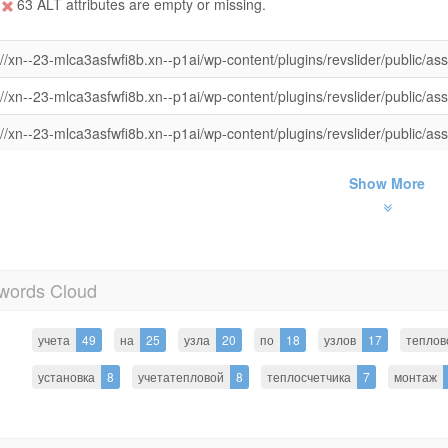
63 ALT attributes are empty or missing.
//xn--23-mlca3asfwfi8b.xn--p1ai/wp-content/plugins/revslider/public/a
//xn--23-mlca3asfwfi8b.xn--p1ai/wp-content/plugins/revslider/public/a
//xn--23-mlca3asfwfi8b.xn--p1ai/wp-content/plugins/revslider/public/a
Show More
words Cloud
учета
49
на
25
узла
20
по
18
узлов
17
теплов
установка
8
учетатепловой
8
теплосчетчика
7
монтаж