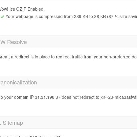
ow! It's GZIP Enabled.
Your webpage is compressed from 289 KB to 38 KB (87 % size savi
 Resolve
reat, a redirect is in place to redirect traffic from your non-preferred d
anonicalization
o your domain IP 31.31.198.37 does not redirect to xn--23-mlca3asfwf
 Sitemap