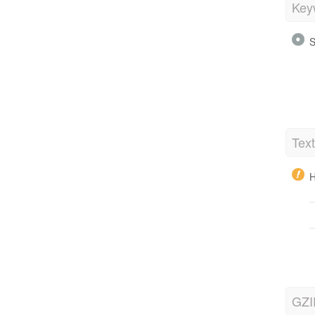
Key
S
Tex
H
GZI