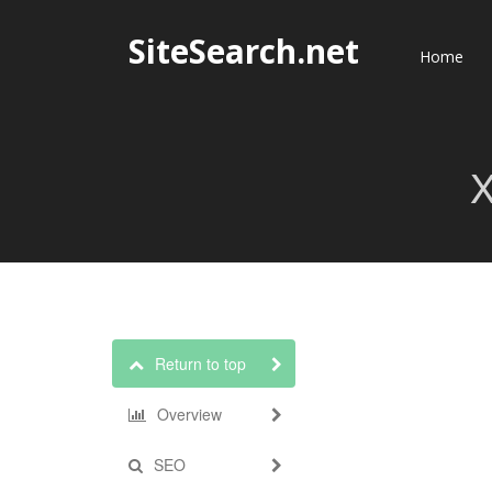
SiteSearch.net
Home
X
Return to top
Overview
SEO