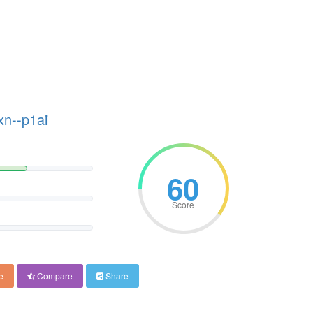
xn--p1ai
60
Score
e
Compare
Share